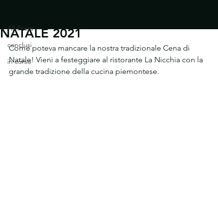
All Posts
25 dic 2021
All Posts
NATALE 2021
conclusi
Come poteva mancare la nostra tradizionale Cena di 
Natale! Vieni a festeggiare al ristorante La Nicchia con la 
in corso
grande tradizione della cucina piemontese.