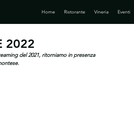
Home
Ristorante
Vineria
Eventi
E 2022
reaming del 2021, ritorniamo in presenza 
montese.