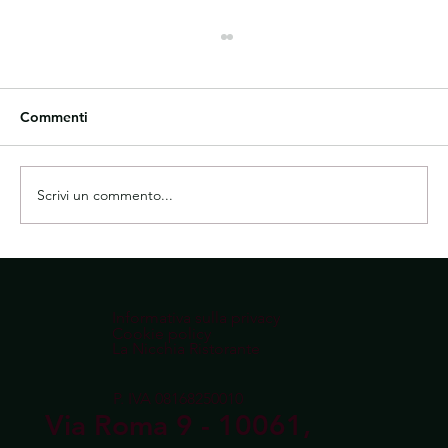
Commenti
Scrivi un commento...
NOTTE IN ROSSO 1 AGOSTO
Informativa sulla privacy
Cookie policy
La Nicchia Ristorante
P. IVA 08168250010
Via Roma 9 - 10061,