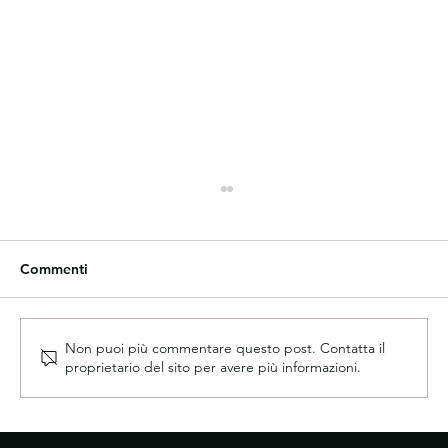
Commenti
Non puoi più commentare questo post. Contatta il
proprietario del sito per avere più informazioni.
NOTTE IN ROSSO 1 AGOSTO